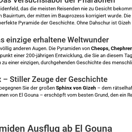
denfeld, das die meisten Reisenden nie zu Gesicht bekommen
en Bauirrtum, der mitten im Bauprozess korrigiert wurde. Di
perfekte Pyramide der Geschichte. Ohne Dahschur ist Gizeh 
s einzige erhaltene Weltwunder
 völlig anderen Augen. Die Pyramiden von
Cheops, Chephre
unkt einer 200-jährigen Entwicklung, die Sie an diesem Tag 
en zu einer einzigen, durchgehenden Geschichte des menschl
 – Stiller Zeuge der Geschichte
begegnen Sie der großen
Sphinx von Gizeh
– dem rätselhaf
unen von El Gouna – erschöpft vom besten Grund, den ein Re
amiden Ausflug ab El Gouna