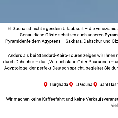
El Gouna ist nicht irgendein Urlaubsort – die veneziani
Genau diese Gäste schätzen auch unseren
Pyrami
Pyramidenfeldern Ägyptens – Sakkara, Dahschur und Gi
Anders als bei Standard-Kairo-Touren zeigen wir Ihnen ni
durch Dahschur – das „Versuchslabor“ der Pharaonen – u
Ägyptologe, der perfekt Deutsch spricht, begleitet Sie du
Hurghada
El Gouna
Sahl Has
Wir machen keine Kaffeefahrt und keine Verkaufsveranstal
vie