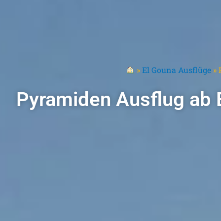
»
El Gouna Ausflüge
»
Pyramiden Ausflug ab E