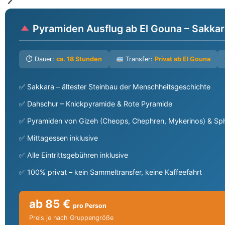
Pyramiden Ausflug ab El Gouna – Sakkar
⏱ Dauer:
ca. 18 Stunden
Transfer:
Privat ab El Gouna
Sakkara – ältester Steinbau der Menschheitsgeschichte
Dahschur – Knickpyramide & Rote Pyramide
Pyramiden von Gizeh (Cheops, Chephren, Mykerinos) & Sp
Mittagessen inklusive
Alle Eintrittsgebühren inklusive
100% privat – kein Sammeltransfer, keine Kaffeefahrt
ab 85 €
pro Person
Preis je nach Gruppengröße