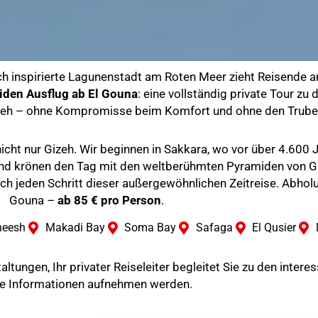
sch inspirierte Lagunenstadt am Roten Meer zieht Reisende 
den Ausflug ab El Gouna
: eine vollständig private Tour zu
zeh – ohne Kompromisse beim Komfort und ohne den Trubel 
cht nur Gizeh. Wir beginnen in Sakkara, wo vor über 4.600 Ja
nd krönen den Tag mit den weltberühmten Pyramiden von Gi
rch jeden Schritt dieser außergewöhnlichen Zeitreise. Abholu
Gouna –
ab 85 € pro Person
.
heesh
Makadi Bay
Soma Bay
Safaga
El Qusier
tungen, Ihr privater Reiseleiter begleitet Sie zu den intere
le Informationen aufnehmen werden.