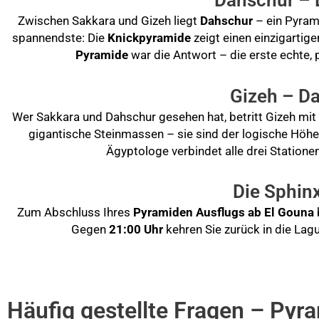
Zwischen Sakkara und Gizeh liegt
Dahschur
– ein Pyrami
spannendste: Die
Knickpyramide
zeigt einen einzigartig
Pyramide
war die Antwort – die erste echte, 
Gizeh – Da
Wer Sakkara und Dahschur gesehen hat, betritt Gizeh mit
gigantische Steinmassen – sie sind der logische Höhep
Ägyptologe verbindet alle drei Station
Die Sphinx
Zum Abschluss Ihres
Pyramiden Ausflugs ab El Gouna
Gegen
21:00 Uhr
kehren Sie zurück in die Lag
Häufig gestellte Fragen – Pyr