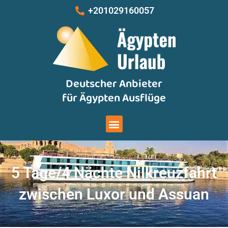
Zum
+201029160057
Inhalt
springen
Deutscher Anbieter
für Ägypten Ausflüge
Menu
5 Tage/4 Nächte Nilkreuzfahrt
zwischen Luxor und Assuan