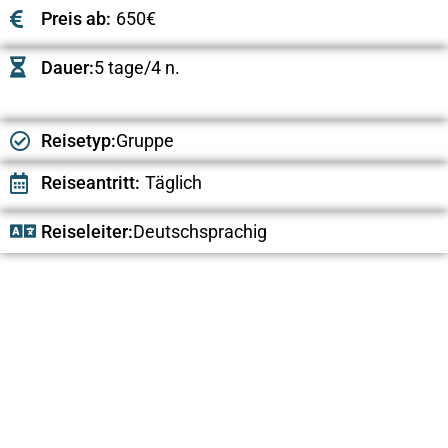
Preis ab:
650€
Dauer:
5 tage/4 n.
Reisetyp:
Gruppe
Reiseantritt:
Täglich
Reiseleiter:
Deutschsprachig
Previous
Next