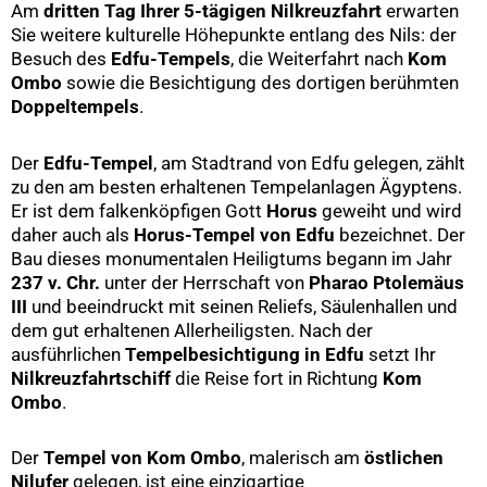
Am
dritten Tag Ihrer 5-tägigen Nilkreuzfahrt
erwarten
Sie weitere kulturelle Höhepunkte entlang des Nils: der
Besuch des
Edfu-Tempels
, die Weiterfahrt nach
Kom
Ombo
sowie die Besichtigung des dortigen berühmten
Doppeltempels
.
Der
Edfu-Tempel
, am Stadtrand von Edfu gelegen, zählt
zu den am besten erhaltenen Tempelanlagen Ägyptens.
Er ist dem falkenköpfigen Gott
Horus
geweiht und wird
daher auch als
Horus-Tempel von Edfu
bezeichnet. Der
Bau dieses monumentalen Heiligtums begann im Jahr
237 v. Chr.
unter der Herrschaft von
Pharao Ptolemäus
III
und beeindruckt mit seinen Reliefs, Säulenhallen und
dem gut erhaltenen Allerheiligsten. Nach der
ausführlichen
Tempelbesichtigung in Edfu
setzt Ihr
Nilkreuzfahrtschiff
die Reise fort in Richtung
Kom
Ombo
.
Der
Tempel von Kom Ombo
, malerisch am
östlichen
Nilufer
gelegen, ist eine einzigartige