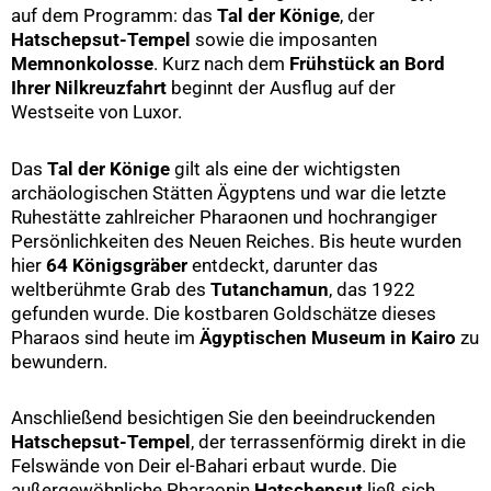
auf dem Programm: das
Tal der Könige
, der
Hatschepsut-Tempel
sowie die imposanten
Memnonkolosse
. Kurz nach dem
Frühstück an Bord
Ihrer Nilkreuzfahrt
beginnt der Ausflug auf der
Westseite von Luxor.
Das
Tal der Könige
gilt als eine der wichtigsten
archäologischen Stätten Ägyptens und war die letzte
Ruhestätte zahlreicher Pharaonen und hochrangiger
Persönlichkeiten des Neuen Reiches. Bis heute wurden
hier
64 Königsgräber
entdeckt, darunter das
weltberühmte Grab des
Tutanchamun
, das 1922
gefunden wurde. Die kostbaren Goldschätze dieses
Pharaos sind heute im
Ägyptischen Museum in Kairo
zu
bewundern.
Anschließend besichtigen Sie den beeindruckenden
Hatschepsut-Tempel
, der terrassenförmig direkt in die
Felswände von Deir el-Bahari erbaut wurde. Die
außergewöhnliche Pharaonin
Hatschepsut
ließ sich