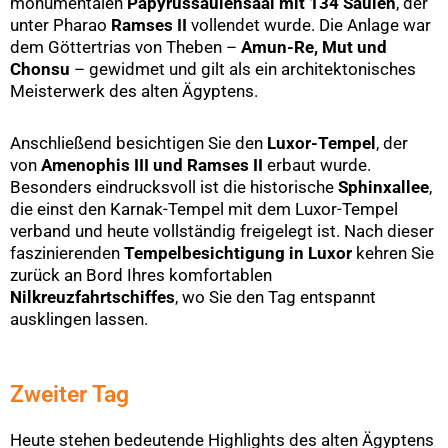
monumentalen
Papyrussäulensaal mit 134 Säulen
, der
unter Pharao
Ramses II
vollendet wurde. Die Anlage war
dem Göttertrias von Theben –
Amun-Re, Mut und
Chonsu
– gewidmet und gilt als ein architektonisches
Meisterwerk des alten Ägyptens.
Anschließend besichtigen Sie den
Luxor-Tempel
, der
von
Amenophis III und Ramses II
erbaut wurde.
Besonders eindrucksvoll ist die historische
Sphinxallee
,
die einst den Karnak-Tempel mit dem Luxor-Tempel
verband und heute vollständig freigelegt ist. Nach dieser
faszinierenden
Tempelbesichtigung in Luxor
kehren Sie
zurück an Bord Ihres komfortablen
Nilkreuzfahrtschiffes
, wo Sie den Tag entspannt
ausklingen lassen.
Zweiter Tag
Heute stehen bedeutende Highlights des alten Ägyptens