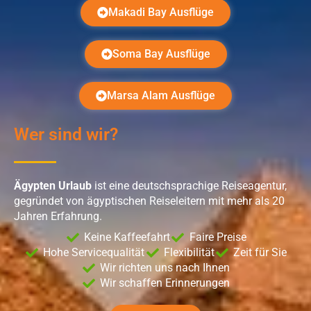
Makadi Bay Ausflüge
Soma Bay Ausflüge
Marsa Alam Ausflüge
Wer sind wir?
Ägypten Urlaub
ist eine deutschsprachige Reiseagentur,
gegründet von ägyptischen Reiseleitern mit mehr als 20
Jahren Erfahrung.
Keine Kaffeefahrt
Faire Preise
Hohe Servicequalität
Flexibilität
Zeit für Sie
Wir richten uns nach Ihnen
Wir schaffen Erinnerungen