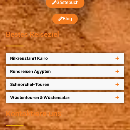
Gästebuch
Blog
Bestes Reiseziel
Nilkreuzfahrt Kairo
Rundreisen Ägypten
Schnorchel-Touren
Wüstentouren & Wüstensafari
Kontaktiere uns