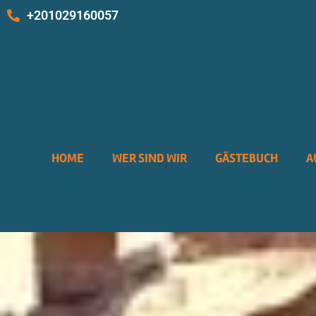
Zum
+201029160057
Inhalt
springen
HOME
WER SIND WIR
GÄSTEBUCH
A