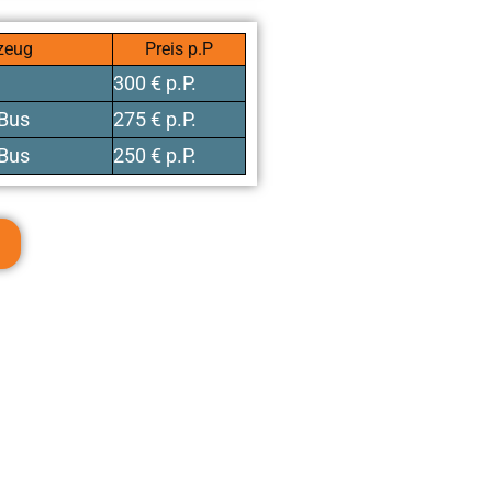
zeug
Preis p.P
300 € p.P.
-Bus
275 € p.P.
-Bus
250 € p.P.