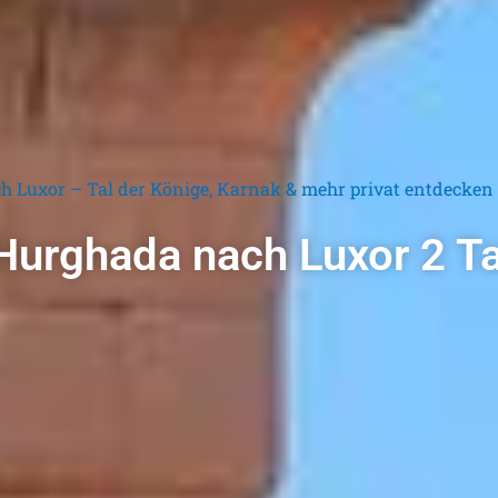
 Luxor – Tal der Könige, Karnak & mehr privat entdecken
Hurghada nach Luxor 2 Ta