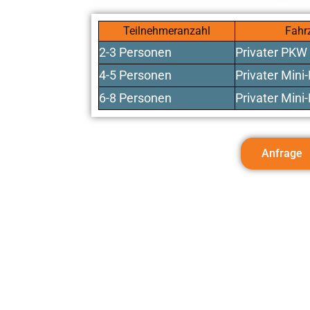
Teilnehmeranzahl
Fahr
2-3 Personen
Privater PKW
4-5 Personen
Privater Mini
6-8 Personen
Privater Mini
Anfrage