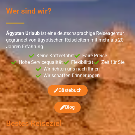
Wer sind wir?
Ägypten Urlaub
ist eine deutschsprachige Reiseagentur,
gegründet von ägyptischen Reiseleitern mit mehr als 20
Jahren Erfahrung.
Keine Kaffeefahrt
Faire Preise
Hohe Servicequalität
Flexibilität
Zeit für Sie
Wir richten uns nach Ihnen
Wir schaffen Erinnerungen
Gästebuch
Blog
Bestes Reiseziel