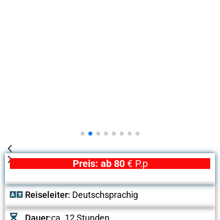
Preis: ab 80
€ P.p
Reiseleiter:
Deutschsprachig
Dauer:
ca. 12 Stunden