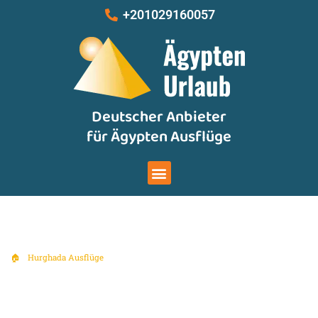
Zum
+201029160057
Inhalt
springen
Deutscher Anbieter
für Ägypten Ausflüge
Menu
🏠
»
Hurghada Ausflüge
»
Sehenswürdigkeiten Ausflüge & Stadtrundfahrten
Ab Hurghada
Sehenswürdigkeiten Ausflüge &