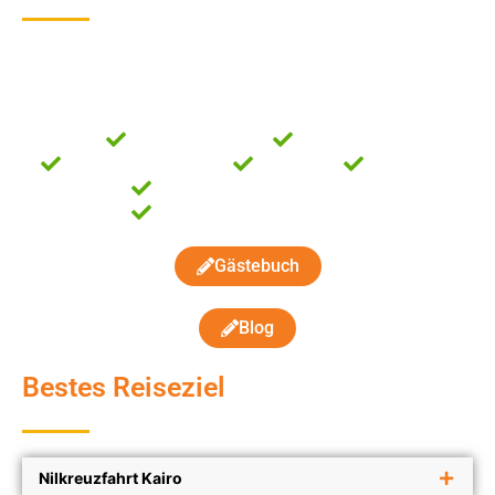
Ägypten Urlaub
ist eine deutschsprachige Reiseagentur,
gegründet von ägyptischen Reiseleitern mit mehr als 20
Jahren Erfahrung.
Keine Kaffeefahrt
Faire Preise
Hohe Servicequalität
Flexibilität
Zeit für Sie
Wir richten uns nach Ihnen
Wir schaffen Erinnerungen
Gästebuch
Blog
Bestes Reiseziel
Nilkreuzfahrt Kairo