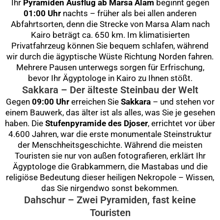
Ihr
Pyramiden Ausflug ab Marsa Alam
beginnt gegen
01:00 Uhr
nachts – früher als bei allen anderen
Abfahrtsorten, denn die Strecke von Marsa Alam nach
Kairo beträgt ca. 650 km. Im klimatisierten
Privatfahrzeug können Sie bequem schlafen, während
wir durch die ägyptische Wüste Richtung Norden fahren.
Mehrere Pausen unterwegs sorgen für Erfrischung,
bevor Ihr Ägyptologe in Kairo zu Ihnen stößt.
Sakkara – Der älteste Steinbau der Welt
Gegen
09:00 Uhr
erreichen Sie
Sakkara
– und stehen vor
einem Bauwerk, das älter ist als alles, was Sie je gesehen
haben. Die
Stufenpyramide des Djoser
, errichtet vor über
4.600 Jahren, war die erste monumentale Steinstruktur
der Menschheitsgeschichte. Während die meisten
Touristen sie nur von außen fotografieren, erklärt Ihr
Ägyptologe die Grabkammern, die Mastabas und die
religiöse Bedeutung dieser heiligen Nekropole – Wissen,
das Sie nirgendwo sonst bekommen.
Dahschur – Zwei Pyramiden, fast keine
Touristen