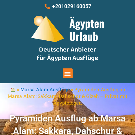
Zum
+201029160057
Inhalt
springen
Deutscher Anbieter
für Ägypten Ausflüge
Menu
»
Marsa Alam Ausflüge
»
Pyramiden Ausflug ab
Marsa Alam: Sakkara, Dahschur & Gizeh – Privat mit
Ägyptologen
Pyramiden Ausflug ab Marsa
Alam: Sakkara, Dahschur &