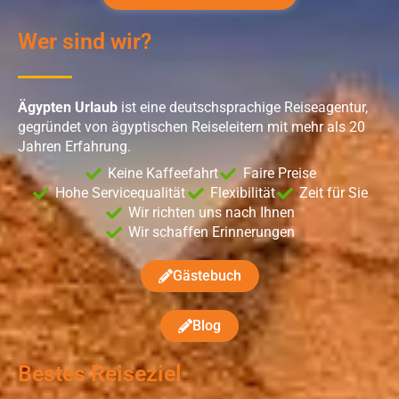
Wer sind wir?
Ägypten Urlaub
ist eine deutschsprachige Reiseagentur,
gegründet von ägyptischen Reiseleitern mit mehr als 20
Jahren Erfahrung.
Keine Kaffeefahrt
Faire Preise
Hohe Servicequalität
Flexibilität
Zeit für Sie
Wir richten uns nach Ihnen
Wir schaffen Erinnerungen
Gästebuch
Blog
Bestes Reiseziel