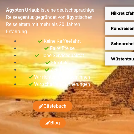
Ägypten Urlaub
ist eine deutschsprachige
Nilkreuzfah
Reiseagentur, gegründet von ägyptischen
Reiseleitern mit mehr als 20 Jahren
Rundreise
Erfahrung.
Keine Kaffeefahrt
Schnorche
Faire Preise
Hohe Servicequalität
Wüstentou
Flexibilität
Zeit für Sie
Wir richten uns nach Ihnen
Wir schaffen Erinnerungen
Gästebuch
Blog