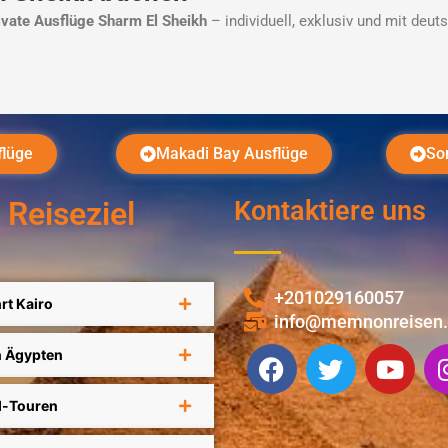
ivate Ausflüge Sharm El Sheikh
– individuell, exklusiv und mit deu
flüge
Makadi Bay Ausflüge
So
 Reiseziel
Kontaktiere uns
+201029160057
rt Kairo
info@memnonreisen
F
T
Y
n Ägypten
a
w
o
c
i
u
l-Touren
e
t
t