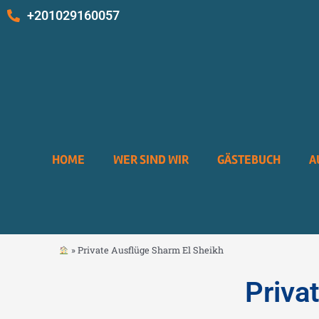
Zum
+201029160057
Inhalt
springen
HOME
WER SIND WIR
GÄSTEBUCH
A
»
Private Ausflüge Sharm El Sheikh
Priva