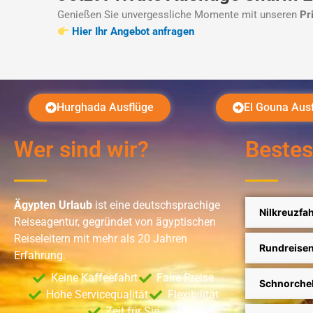
Genießen Sie unvergessliche Momente mit unseren
Pr
Hier Ihr Angebot anfragen
Hurghada Ausflüge
El Gouna Aus
Wer sind wir?
Bestes
Ägypten Urlaub
ist eine deutschsprachige
Nilkreuzfah
Reiseagentur, gegründet von ägyptischen
Reiseleitern mit mehr als 20 Jahren
Rundreise
Erfahrung.
Keine Kaffeefahrt
Faire Preise
Schnorche
Hohe Servicequalität
Flexibilität
Zeit für Sie