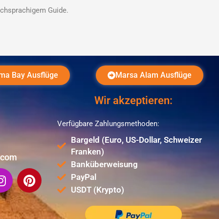
tschsprachigem Guide.
ma Bay Ausflüge
Marsa Alam Ausflüge
Wir akzeptieren:
Verfügbare Zahlungsmethoden:
Bargeld (Euro, US-Dollar, Schweizer
Franken)
.com
Banküberweisung
I
P
PayPal
n
i
USDT (Krypto)
s
n
t
t