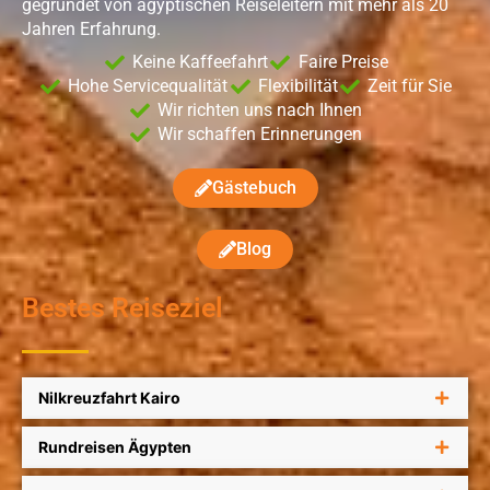
gegründet von ägyptischen Reiseleitern mit mehr als 20
Jahren Erfahrung.
Keine Kaffeefahrt
Faire Preise
Hohe Servicequalität
Flexibilität
Zeit für Sie
Wir richten uns nach Ihnen
Wir schaffen Erinnerungen
Gästebuch
Blog
Bestes Reiseziel
Nilkreuzfahrt Kairo
Rundreisen Ägypten