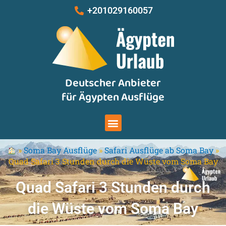
Zum
+201029160057
Inhalt
springen
Deutscher Anbieter
für Ägypten Ausflüge
Menu
»
Soma Bay Ausflüge
»
Safari Ausflüge ab Soma Bay
»
Quad Safari 3 Stunden durch die Wüste vom Soma Bay
Quad Safari 3 Stunden durch
die Wüste vom Soma Bay