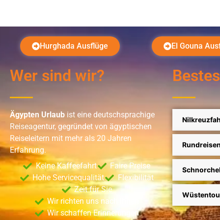
Hurghada Ausflüge
El Gouna Aus
Wer sind wir?
Bestes
Ägypten Urlaub
ist eine deutschsprachige
Nilkreuzfah
Reiseagentur, gegründet von ägyptischen
Reiseleitern mit mehr als 20 Jahren
Rundreise
Erfahrung.
Keine Kaffeefahrt
Faire Preise
Schnorche
Hohe Servicequalität
Flexibilität
Zeit für Sie
Wüstentou
Wir richten uns nach Ihnen
Wir schaffen Erinnerungen