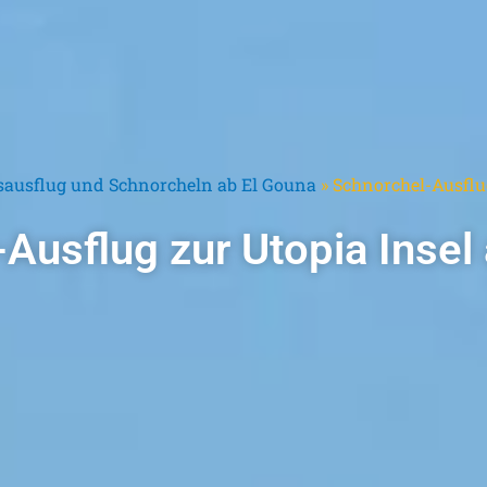
sausflug und Schnorcheln ab El Gouna
»
Schnorchel-Ausflug
Ausflug zur Utopia Insel