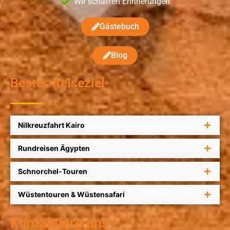
Wir schaffen Erinnerungen
Gästebuch
Blog
Bestes Reiseziel
Nilkreuzfahrt Kairo
Rundreisen Ägypten
Schnorchel-Touren
Wüstentouren & Wüstensafari
Kontaktiere uns