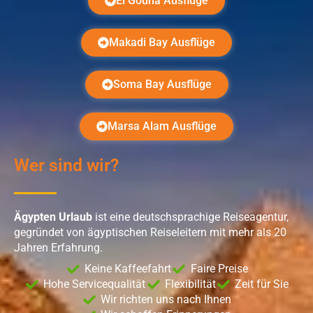
El Gouna Ausflüge
Makadi Bay Ausflüge
Soma Bay Ausflüge
Marsa Alam Ausflüge
Wer sind wir?
Ägypten Urlaub
ist eine deutschsprachige Reiseagentur,
gegründet von ägyptischen Reiseleitern mit mehr als 20
Jahren Erfahrung.
Keine Kaffeefahrt
Faire Preise
Hohe Servicequalität
Flexibilität
Zeit für Sie
Wir richten uns nach Ihnen