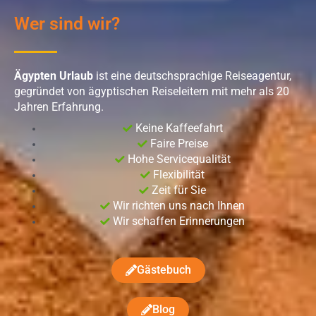
Wer sind wir?
Ägypten Urlaub
ist eine deutschsprachige Reiseagentur,
gegründet von ägyptischen Reiseleitern mit mehr als 20
Jahren Erfahrung.
Keine Kaffeefahrt
Faire Preise
Hohe Servicequalität
Flexibilität
Zeit für Sie
Wir richten uns nach Ihnen
Wir schaffen Erinnerungen
Gästebuch
Blog