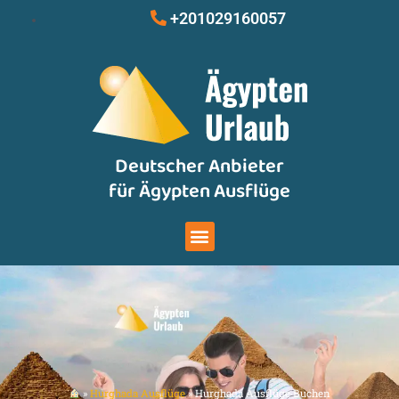
Zum
+201029160057
Inhalt
springen
Deutscher Anbieter
für Ägypten Ausflüge
Menu
»
Hurghada Ausflüge
»
Hurghada Ausflüge Buchen