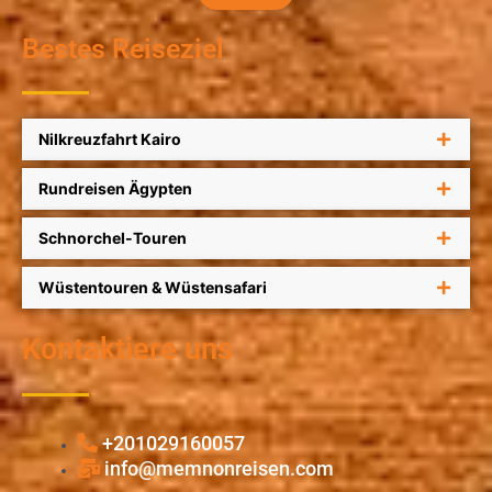
Bestes Reiseziel
Nilkreuzfahrt Kairo
Rundreisen Ägypten
Schnorchel-Touren
Wüstentouren & Wüstensafari
Kontaktiere uns
+201029160057
info@memnonreisen.com