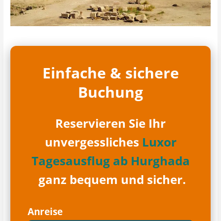
Einfache & sichere
Buchung
Reservieren Sie Ihr
unvergessliches
Luxor
Tagesausflug ab Hurghada
ganz bequem und sicher.
Anreise