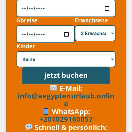
Abreise
Erwachsene
Kinder
jetzt buchen
E-Mail:
info@aegyptenurlaub.onlin
e
WhatsApp:
+201029160057
Schnell & persönlich: