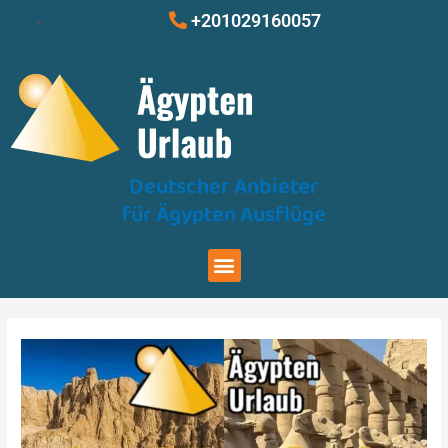
Zum
Beitragsnavigation
+201029160057
Inhalt
springen
Deutscher Anbieter
für Ägypten Ausflüge
Menu