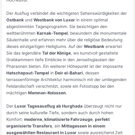
Der Ausflug verbindet die wichtigsten Sehenswürdigkeiten der
Ostbank
und
Westbank von Luxor
in einem optimal
abgestimmten Tagesprogramm. Sie besichtigen den
weltberühmten
Karnak-Tempel
, bewundern die monumentale
Säulenhalle und erfahren mehr über die religiöse Bedeutung
dieses einzigartigen Heiligtums. Auf der
Westbank
erwartet
Sie das legendäre
Tal der Könige
, wo kunstvoll gestaltete
Grabkammern tiefe Einblicke in den Jenseitsglauben der
Pharaonen bieten. Ein weiterer Höhepunkt ist der imposante
Hatschepsut-Tempel
in
Deir el-Bahari
, dessen
terrassenförmige Architektur harmonisch mit der umliegenden
Felslandschaft verschmilzt, sowie ein Fotostopp bei den
mächtigen
Memnon-Kolossen
.
Der
Luxor Tagesausflug ab Hurghada
überzeugt nicht nur
durch seine kulturelle Tiefe, sondern auch durch hohen
Komfort:
moderne, klimatisierte Fahrzeuge
,
perfekt
organisierte Transfers
, ein
Mittagessen in einem
ausgewählten Restaurant in Luxor
sowie ausreichend Zeit