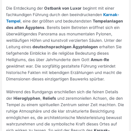
Die Entdeckung der
Ostbank von Luxor
beginnt mit einer
fachkundigen Führung durch den beeindruckenden
Karnak-
Tempel
, eine der größten und bedeutendsten
Tempelanlagen
des alten Ägyptens
. Bereits beim Betreten eröffnet sich ein
überwältigendes Panorama aus monumentalen Pylonen,
weitläufigen Höfen und kunstvoll verzierten Säulen. Unter der
Leitung eines
deutschsprachigen Ägyptologen
erhalten Sie
tiefgehende Einblicke in die religiöse Bedeutung dieses
Heiligtums, das über Jahrhunderte dem Gott
Amun-Re
gewidmet war. Die sorgfältig gestaltete Führung verbindet
historische Fakten mit lebendigen Erzählungen und macht die
Dimensionen dieses einzigartigen Bauwerks spürbar.
Während des Rundgangs erschließen sich die feinen Details
der
Hieroglyphen
,
Reliefs
und zeremoniellen Achsen, die den
Tempel zu einem spirituellen Zentrum seiner Zeit machten. Die
ruhige Atmosphäre und die klar strukturierte Besichtigung
ermöglichen es, die architektonische Meisterleistung bewusst
wahrzunehmen und die symbolische Kraft dieses Ortes auf
sich wirken zu lassen. So wird der Besuch des
Karnak-