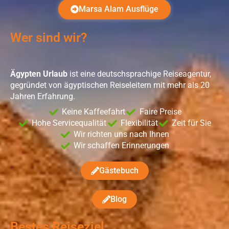
Marsa Alam Ausflüge
Wer sind wir?
Ägypten Urlaub
ist eine deutschsprachige Reiseagentur,
gegründet von ägyptischen Reiseleitern mit mehr als 20
Jahren Erfahrung.
Keine Kaffeefahrt
Faire Preise
Hohe Servicequalität
Flexibilität
Zeit für Sie
Wir richten uns nach Ihnen
Wir schaffen Erinnerungen
Gästebuch
Blog
Bestes Reiseziel