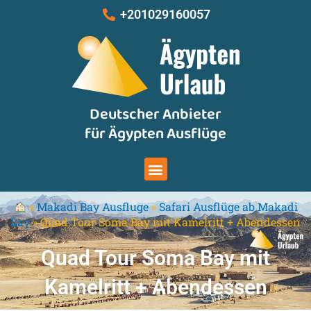
Zum
+201029160057
Inhalt
springen
Deutscher Anbieter
für Ägypten Ausflüge
Menu
»
Makadi Bay Ausfluge
»
Safari Ausflüge ab Makadi
Bay
»
Quad Tour Soma Bay mit Kamelritt + Abendessen
Quad Tour Soma Bay mit
Kamelritt + Abendessen