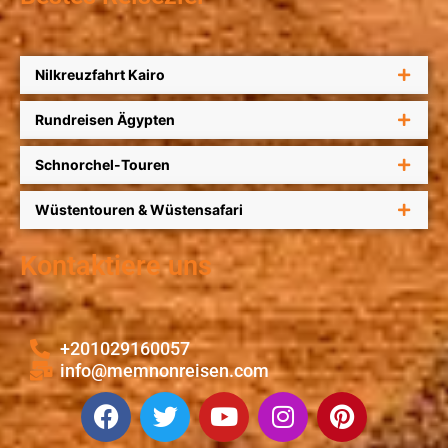
Nilkreuzfahrt Kairo
Rundreisen Ägypten
Schnorchel-Touren
Wüstentouren & Wüstensafari
Kontaktiere uns
+201029160057
info@memnonreisen.com
F
T
Y
I
P
a
w
o
n
i