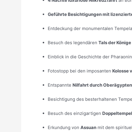
4 Nächte luxuriöse Nilkreuzfahrt
an Bor
Geführte Besichtigungen mit lizenzie
Entdeckung der monumentalen Tempel
Besuch des legendären
Tals der Könige
Einblick in die Geschichte der Pharaoni
Fotostopp bei den imposanten
Kolosse
Entspannte
Nilfahrt durch Oberägypten
Besichtigung des besterhaltenen Temp
Besuch des einzigartigen
Doppeltempe
Erkundung von
Assuan
mit dem spiritue