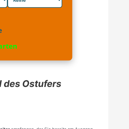
e
arten
l des Ostufers