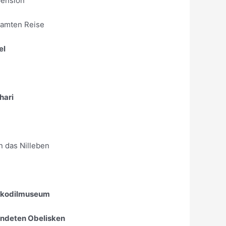
pension
amten Reise
el
hari
n das Nilleben
okodilmuseum
endeten Obelisken