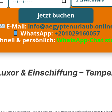
jetzt buchen
E-Mail:
info@aegyptenurlaub.onlin
WhatsApp:
+201029160057
hnell & persönlich:
WhatsApp-Chat st
 Luxor & Einschiffung – Tempe