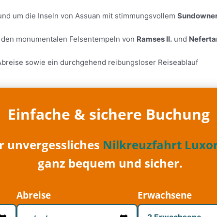
und um die Inseln von Assuan mit stimmungsvollem
Sundowne
 den monumentalen Felsentempeln von
Ramses II.
und
Neferta
Abreise sowie ein durchgehend reibungsloser Reiseablauf
Einfache & sichere Buchung
hr unvergessliches
Nilkreuzfahrt Luxo
ganz bequem und sicher.
Abreise
Erwachsene