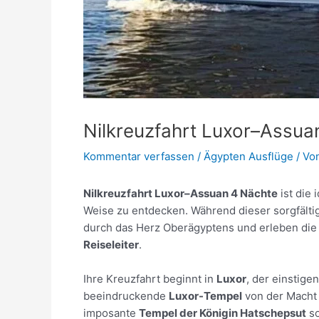
Nilkreuzfahrt Luxor–Assua
Kommentar verfassen
/
Ägypten Ausflüge
/ Vo
Nilkreuzfahrt Luxor–Assuan 4 Nächte
ist die 
Weise zu entdecken. Während dieser sorgfältig
durch das Herz Oberägyptens und erleben die
Reiseleiter
.
Ihre Kreuzfahrt beginnt in
Luxor
, der einstig
beeindruckende
Luxor-Tempel
von der Macht 
imposante
Tempel der Königin Hatschepsut
so