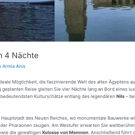
n 4 Nächte
n
Armia Anis
ideale Möglichkeit, die faszinierende Welt des alten Ägyptens
 geplanten Reise gleiten Sie vier Nächte lang an Bord eines lu
 bedeutendsten Kulturschätze entlang des legendären
Nils
– be
en Hauptstadt des Neuen Reiches, wo monumentale Bauwerke w
der Pharaonen zeugen. Am Westufer erwarten Sie weltberühmt
wie die gewaltigen
Kolosse von Memnon
. Anschließend führt 