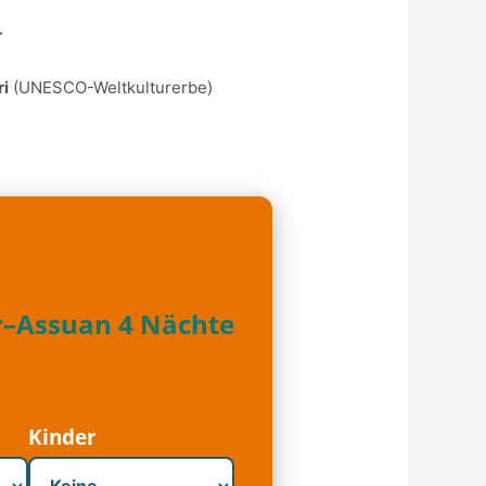
r
ri
(UNESCO-Weltkulturerbe)
r–Assuan 4 Nächte
Kinder