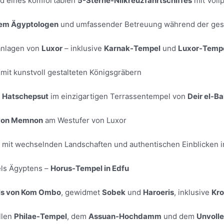
d eines komfortablen
5-Sterne-Nilkreuzfahrtschiffes
mit Voll
rtem Ägyptologen
und umfassender Betreuung während der ges
anlagen von
Luxor
– inklusive
Karnak-Tempel
und
Luxor-Temp
mit kunstvoll gestalteten Königsgräbern
n
Hatschepsut
im einzigartigen Terrassentempel von
Deir el-Ba
 von Memnon
am Westufer von Luxor
mit wechselnden Landschaften und authentischen Einblicken i
els Ägyptens –
Horus-Tempel in Edfu
ls von Kom Ombo
, gewidmet
Sobek
und
Haroeris
, inklusive
Kr
llen
Philae-Tempel
, dem
Assuan-Hochdamm
und dem
Unvoll