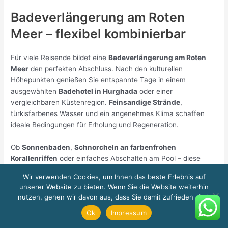
Badeverlängerung am Roten
Meer – flexibel kombinierbar
Für viele Reisende bildet eine
Badeverlängerung am Roten
Meer
den perfekten Abschluss. Nach den kulturellen
Höhepunkten genießen Sie entspannte Tage in einem
ausgewählten
Badehotel in Hurghada
oder einer
vergleichbaren Küstenregion.
Feinsandige Strände
,
türkisfarbenes Wasser und ein angenehmes Klima schaffen
ideale Bedingungen für Erholung und Regeneration.
Ob
Sonnenbaden
,
Schnorcheln an farbenfrohen
Korallenriffen
oder einfaches Abschalten am Pool – diese
Tage stehen ganz im Zeichen von Ruhe und Genuss. Die
Wir verwenden Cookies, um Ihnen das beste Erlebnis auf
Dauer der Verlängerung ist flexibel wählbar und lässt sich
unserer Website zu bieten. Wenn Sie die Website weiterhin
harmonisch in den Reiseverlauf integrieren. So endet Ihre
nutzen, gehen wir davon aus, dass Sie damit zufrieden sind.
Reise nicht abrupt, sondern klingt sanft aus – mit dem
Ok
Impressum
beruhigenden Rauschen des Meeres und dem Gefühl, Kultur
und Entspannung in perfekter Balance erlebt zu haben.