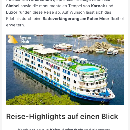
Simbel
sowie die monumentalen Tempel von
Karnak
und
Luxor
runden diese Reise ab. Auf Wunsch lässt sich das
Erlebnis durch eine
Badeverlängerung am Roten Meer
flexibel
erweitern.
Reise-Highlights auf einen Blick
Kombination aus
Kairo-Aufenthalt
und eleganter