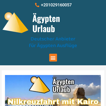
Zum
Beitragsnavigation
+201029160057
Inhalt
springen
Deutscher Anbieter
für Ägypten Ausflüge
Menu