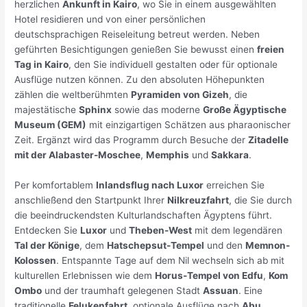
herzlichen
Ankunft in Kairo
, wo Sie in einem ausgewählten
Hotel residieren und von einer persönlichen
deutschsprachigen Reiseleitung betreut werden. Neben
geführten Besichtigungen genießen Sie bewusst einen
freien
Tag in Kairo
, den Sie individuell gestalten oder für optionale
Ausflüge nutzen können. Zu den absoluten Höhepunkten
zählen die weltberühmten
Pyramiden von Gizeh
, die
majestätische
Sphinx
sowie das moderne
Große Ägyptische
Museum (GEM)
mit einzigartigen Schätzen aus pharaonischer
Zeit. Ergänzt wird das Programm durch Besuche der
Zitadelle
mit der Alabaster-Moschee
,
Memphis
und
Sakkara
.
Per komfortablem
Inlandsflug nach Luxor
erreichen Sie
anschließend den Startpunkt Ihrer
Nilkreuzfahrt
, die Sie durch
die beeindruckendsten Kulturlandschaften Ägyptens führt.
Entdecken Sie
Luxor
und
Theben-West
mit dem legendären
Tal der Könige
, dem
Hatschepsut-Tempel
und den
Memnon-
Kolossen
. Entspannte Tage auf dem Nil wechseln sich ab mit
kulturellen Erlebnissen wie dem
Horus-Tempel von Edfu
,
Kom
Ombo
und der traumhaft gelegenen Stadt
Assuan
. Eine
traditionelle
Felukenfahrt
, optionale Ausflüge nach
Abu