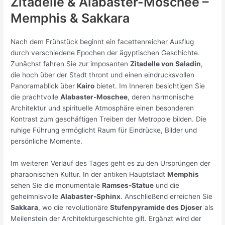
Zitadelle & Alabaster-Moschee –
Memphis & Sakkara
Nach dem Frühstück beginnt ein facettenreicher Ausflug
durch verschiedene Epochen der ägyptischen Geschichte.
Zunächst fahren Sie zur imposanten
Zitadelle von Saladin
,
die hoch über der Stadt thront und einen eindrucksvollen
Panoramablick über
Kairo
bietet. Im Inneren besichtigen Sie
die prachtvolle
Alabaster-Moschee
, deren harmonische
Architektur und spirituelle Atmosphäre einen besonderen
Kontrast zum geschäftigen Treiben der Metropole bilden. Die
ruhige Führung ermöglicht Raum für Eindrücke, Bilder und
persönliche Momente.
Im weiteren Verlauf des Tages geht es zu den Ursprüngen der
pharaonischen Kultur. In der antiken Hauptstadt
Memphis
sehen Sie die monumentale
Ramses-Statue
und die
geheimnisvolle
Alabaster-Sphinx
. Anschließend erreichen Sie
Sakkara
, wo die revolutionäre
Stufenpyramide des Djoser
als
Meilenstein der Architekturgeschichte gilt. Ergänzt wird der