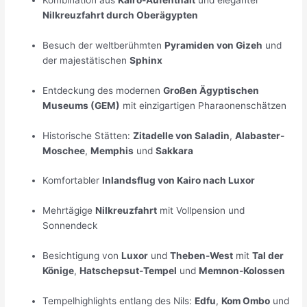
Nilkreuzfahrt durch Oberägypten
Besuch der weltberühmten
Pyramiden von Gizeh
und
der majestätischen
Sphinx
Entdeckung des modernen
Großen Ägyptischen
Museums (GEM)
mit einzigartigen Pharaonenschätzen
Historische Stätten:
Zitadelle von Saladin
,
Alabaster-
Moschee
,
Memphis
und
Sakkara
Komfortabler
Inlandsflug von Kairo nach Luxor
Mehrtägige
Nilkreuzfahrt
mit Vollpension und
Sonnendeck
Besichtigung von
Luxor
und
Theben-West
mit
Tal der
Könige
,
Hatschepsut-Tempel
und
Memnon-Kolossen
Tempelhighlights entlang des Nils:
Edfu
,
Kom Ombo
und