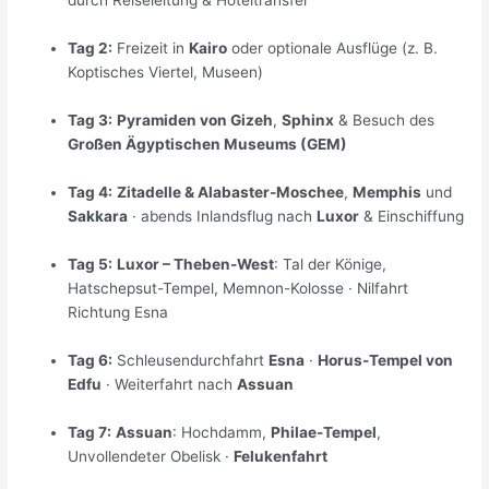
durch Reiseleitung & Hoteltransfer
Tag 2:
Freizeit in
Kairo
oder optionale Ausflüge (z. B.
Koptisches Viertel, Museen)
Tag 3:
Pyramiden von Gizeh
,
Sphinx
& Besuch des
Großen Ägyptischen Museums (GEM)
Tag 4:
Zitadelle & Alabaster-Moschee
,
Memphis
und
Sakkara
· abends Inlandsflug nach
Luxor
& Einschiffung
Tag 5:
Luxor – Theben-West
: Tal der Könige,
Hatschepsut-Tempel, Memnon-Kolosse · Nilfahrt
Richtung Esna
Tag 6:
Schleusendurchfahrt
Esna
·
Horus-Tempel von
Edfu
· Weiterfahrt nach
Assuan
Tag 7:
Assuan
: Hochdamm,
Philae-Tempel
,
Unvollendeter Obelisk ·
Felukenfahrt