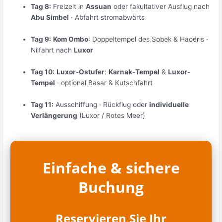
Tag 8:
Freizeit in
Assuan
oder fakultativer Ausflug nach
Abu Simbel
· Abfahrt stromabwärts
Tag 9:
Kom Ombo
: Doppeltempel des Sobek & Haoëris ·
Nilfahrt nach
Luxor
Tag 10:
Luxor-Ostufer
:
Karnak-Tempel
&
Luxor-
Tempel
· optional Basar & Kutschfahrt
Tag 11:
Ausschiffung · Rückflug oder
individuelle
Verlängerung
(Luxor / Rotes Meer)
Einfache & sichere
Buchung
Reservieren Sie Ihr