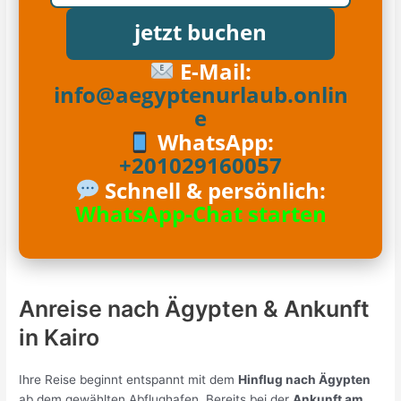
jetzt buchen
E-Mail:
info@aegyptenurlaub.onlin
e
WhatsApp:
+201029160057
Schnell & persönlich:
WhatsApp-Chat starten
Anreise nach Ägypten & Ankunft
in Kairo
Ihre Reise beginnt entspannt mit dem
Hinflug nach Ägypten
ab dem gewählten Abflughafen. Bereits bei der
Ankunft am