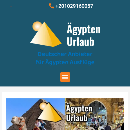
Zum
Beitragsnavigation
+201029160057
Inhalt
springen
Deutscher Anbieter
für Ägypten Ausflüge
Menu