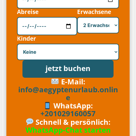
Abreise
Erwachsene
Kinder
jetzt buchen
E-Mail:
info@aegyptenurlaub.onlin
e
WhatsApp:
+201029160057
Schnell & persönlich:
WhatsApp-Chat starten