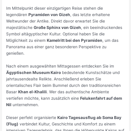
Im Mittelpunkt dieser einzigartigen Reise stehen die
legendären
Pyramiden von Gizeh
, das letzte erhaltene
Weltwunder der Antike. Direkt davor erwartet Sie die
majestätische
Große Sphinx von Gizeh
, ein beeindruckendes
Symbol altägyptischer Kultur. Optional haben Sie die
Möglichkeit zu einem
Kamelritt bei den Pyramiden
, um das
Panorama aus einer ganz besonderen Perspektive zu
genießen.
Nach einem ausgewählten Mittagessen entdecken Sie im
Ägyptischen Museum Kairo
bedeutende Kunstschätze und
jahrtausendealte Relikte. Anschließend erleben Sie
orientalisches Flair beim Bummel durch den traditionsreichen
Basar
Khan el-Khalili
. Wer das authentische Ambiente
vertiefen möchte, kann zusätzlich eine
Felukenfahrt auf dem
Nil
unternehmen.
Dieser perfekt organisierte
Kairo Tagesausflug ab Soma Bay
(Flug)
verbindet Kultur, Geschichte und Komfort zu einem
intensiven Tageserlebnis, das Ihnen die Höhepunkte Kairos auf