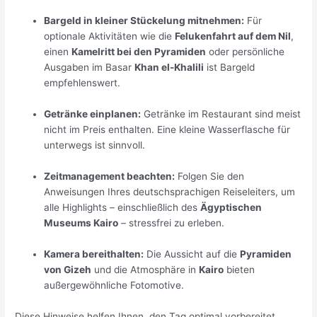
Bargeld in kleiner Stückelung mitnehmen:
Für
optionale Aktivitäten wie die
Felukenfahrt auf dem Nil
,
einen
Kamelritt bei den Pyramiden
oder persönliche
Ausgaben im Basar
Khan el-Khalili
ist Bargeld
empfehlenswert.
Getränke einplanen:
Getränke im Restaurant sind meist
nicht im Preis enthalten. Eine kleine Wasserflasche für
unterwegs ist sinnvoll.
Zeitmanagement beachten:
Folgen Sie den
Anweisungen Ihres deutschsprachigen Reiseleiters, um
alle Highlights – einschließlich des
Ägyptischen
Museums Kairo
– stressfrei zu erleben.
Kamera bereithalten:
Die Aussicht auf die
Pyramiden
von Gizeh
und die Atmosphäre in
Kairo
bieten
außergewöhnliche Fotomotive.
Diese Hinweise helfen Ihnen, den Tag optimal vorbereitet,