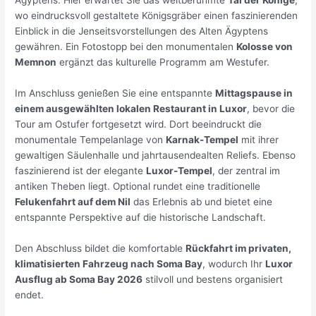
Ägyptens. Hier erwartet Sie das weltberühmte
Tal der Könige
,
wo eindrucksvoll gestaltete Königsgräber einen faszinierenden
Einblick in die Jenseitsvorstellungen des Alten Ägyptens
gewähren. Ein Fotostopp bei den monumentalen
Kolosse von
Memnon
ergänzt das kulturelle Programm am Westufer.
Im Anschluss genießen Sie eine entspannte
Mittagspause in
einem ausgewählten lokalen Restaurant in Luxor
, bevor die
Tour am Ostufer fortgesetzt wird. Dort beeindruckt die
monumentale Tempelanlage von
Karnak-Tempel
mit ihrer
gewaltigen Säulenhalle und jahrtausendealten Reliefs. Ebenso
faszinierend ist der elegante
Luxor-Tempel
, der zentral im
antiken Theben liegt. Optional rundet eine traditionelle
Felukenfahrt auf dem Nil
das Erlebnis ab und bietet eine
entspannte Perspektive auf die historische Landschaft.
Den Abschluss bildet die komfortable
Rückfahrt im privaten,
klimatisierten Fahrzeug nach Soma Bay
, wodurch Ihr
Luxor
Ausflug ab Soma Bay 2026
stilvoll und bestens organisiert
endet.