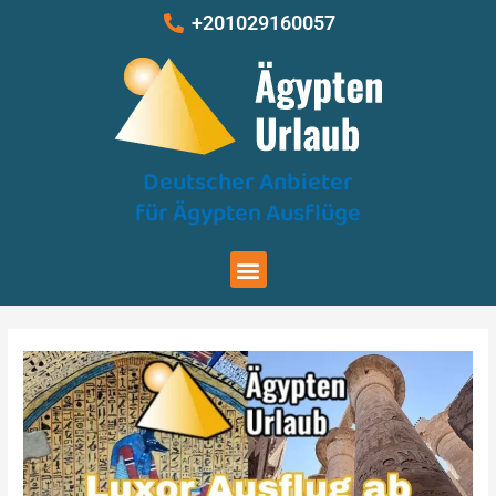
Zum
Beitragsnavigation
+201029160057
Inhalt
springen
Deutscher Anbieter
für Ägypten Ausflüge
Menu