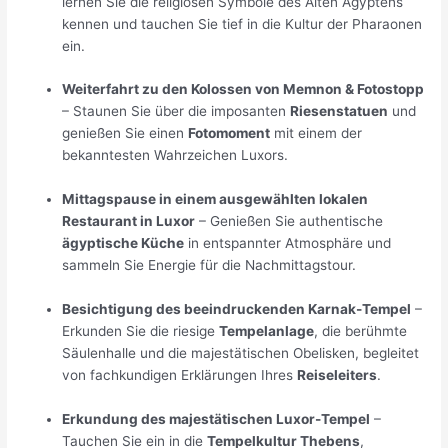
lernen Sie die religiösen Symbole des Alten Ägyptens
kennen und tauchen Sie tief in die Kultur der Pharaonen
ein.
Weiterfahrt zu den Kolossen von Memnon & Fotostopp
– Staunen Sie über die imposanten
Riesenstatuen
und
genießen Sie einen
Fotomoment
mit einem der
bekanntesten Wahrzeichen Luxors.
Mittagspause in einem ausgewählten lokalen
Restaurant in Luxor
– Genießen Sie authentische
ägyptische Küche
in entspannter Atmosphäre und
sammeln Sie Energie für die Nachmittagstour.
Besichtigung des beeindruckenden Karnak-Tempel
–
Erkunden Sie die riesige
Tempelanlage
, die berühmte
Säulenhalle und die majestätischen Obelisken, begleitet
von fachkundigen Erklärungen Ihres
Reiseleiters
.
Erkundung des majestätischen Luxor-Tempel
–
Tauchen Sie ein in die
Tempelkultur Thebens
,