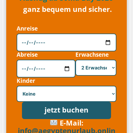
ganz bequem und sicher.
Anreise
Abreise
Erwachsene
Kinder
jetzt buchen
E-Mail:
info@aegyptenurlaub.onlin